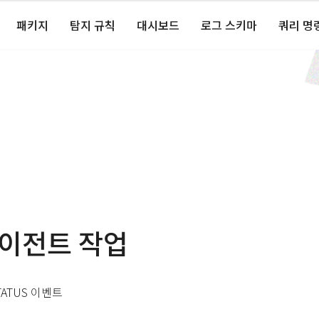
패키지
탐지 규칙
대시보드
로그 스키마
쿼리 명
에이전트 작업
TATUS 이벤트