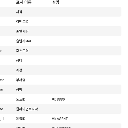
표시 이름
설명
시각
이벤트ID
출발지IP
출발지MAC
e
호스트명
상태
계정
me
부서명
me
성명
노드ID
예: 8880
me
클라이언트시각
_id
제품ID
예: AGENT