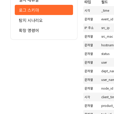
타입
필드
로그 스키마
시각
_time
문자열
event_id
탐지 시나리오
IP 주소
src_ip
확장 명령어
문자열
src_mac
문자열
hostnam
문자열
status
문자열
user
문자열
dept_na
문자열
user_na
문자열
node_id
시각
client_ti
문자열
product