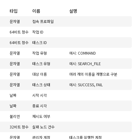
타입
이름
설명
문자열
접속 프로파일
64비트 정수
작업 ID
64비트 정수
태스크 ID
문자열
작업 유형
예시: COMMAND
문자열
태스크 유형
예시: SEARCH_FILE
문자열
대상 이름
여러 개의 이름을 개행으로 구분
문자열
태스크 상태
예시: SUCCESS, FAIL
날짜
시작 시각
날짜
종료 시각
불리언
재시도 여부
32비트 정수
실패 노드 건수
문자열
관리자 계정
태스크를 실행한 계정