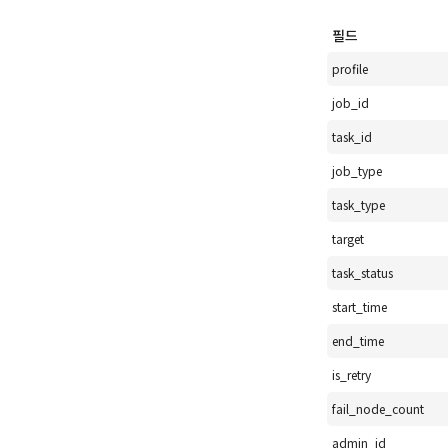
필드
profile
job_id
task_id
job_type
task_type
target
task_status
start_time
end_time
is_retry
fail_node_count
admin_id