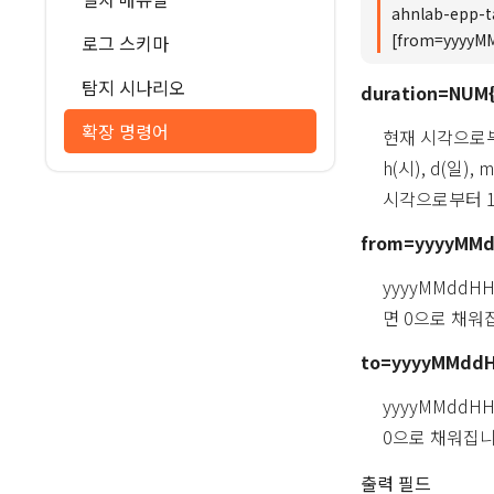
ahnlab-epp-t
[from=yyyyM
로그 스키마
탐지 시나리오
duration=NUM{
확장 명령어
현재 시각으로부터
h(시), d(일)
시각으로부터 1
from=yyyyMM
yyyyMMdd
면 0으로 채워
to=yyyyMMdd
yyyyMMdd
0으로 채워집니
출력 필드