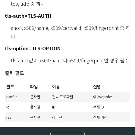
tcp, udp 중 하나
tls-auth=TLS-AUTH
anon, x509/name, x509/certvalid, x509/fingerprint 중 하
나
tls-option=TLS-OPTION
tls-auth 값이 x509/name나 x509/fingerprint인 경우 필수
출력 필드
필드
타입
이름
설명
profile
문자열
접속 프로파일
예: wapples
id
문자열
ID
객체 ID
rev
문자열
리비전
객체 버전