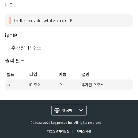
니다.
trellix-nx-add-white-ip ip=IP
ip=IP
추가할 IP 주소
출력 필드
필드
타입
이름
설명
ip
IP 주소
IP
추가된 IP 주소
한국어
ⓒ 2022-2026 Logpresso Inc. All rights reserved.
개인정보처리방침
|
서비스 약관