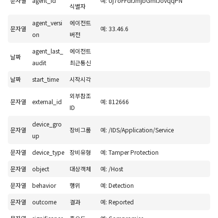
문자열
agent_id
예: Uj7oFFdrJmjbGmiJovqqPN
식별자
agent_versi
에이전트
문자열
예: 33.46.6
on
버전
agent_last_
에이전트
날짜
audit
최근통신
날짜
start_time
시작시각
외부참조
문자열
external_id
예: 812666
ID
device_gro
문자열
장비그룹
예: /IDS/Application/Service
up
문자열
device_type
장비유형
예: Tamper Protection
문자열
object
대상객체
예: /Host
문자열
behavior
행위
예: Detection
문자열
outcome
결과
예: Reported