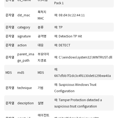
Pack 1
목적지
문자열
dst_mac
예: 08:d4:0c:22:44:11
MAC
문자열
category
분류
예: TP
문자열
signature
공격명
예: Detection TP Hit
문자열
action
대응
예: DETECT
parent_ima
부모이미
문자열
예: C:\windows\system32\WINTRUST.dll
ge_path
지경로
예:
MD5
md5
MD5
667cfbb7f2dc3c4f6130de9129bea40a
예: Suspicious Windows Trust
문자열
technique
기법
Configuration
예: Tamper Protection detected a
문자열
description
설명
suspicious trust configuration
에이전트