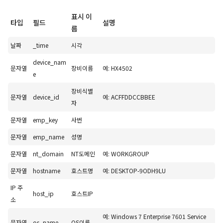
표시 이
타입
필드
설명
름
날짜
_time
시각
device_nam
문자열
장비이름
예: HX4502
e
장비식별
문자열
device_id
예: ACFFDDCCBBEE
자
문자열
emp_key
사번
문자열
emp_name
성명
문자열
nt_domain
NT도메인
예: WORKGROUP
문자열
hostname
호스트명
예: DESKTOP-9ODH9LU
IP 주
host_ip
호스트IP
소
예: Windows 7 Enterprise 7601 Service
문자열
os_name
OS이름