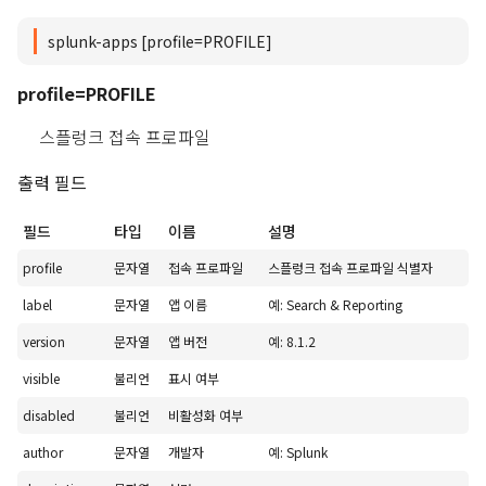
splunk-apps [profile=PROFILE]
profile=PROFILE
스플렁크 접속 프로파일
출력 필드
필드
타입
이름
설명
profile
문자열
접속 프로파일
스플렁크 접속 프로파일 식별자
label
문자열
앱 이름
예: Search & Reporting
version
문자열
앱 버전
예: 8.1.2
visible
불리언
표시 여부
disabled
불리언
비활성화 여부
author
문자열
개발자
예: Splunk