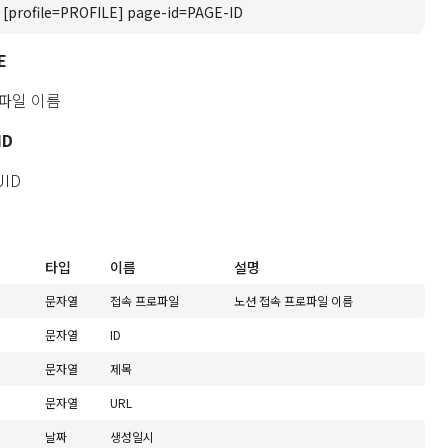
 [profile=PROFILE] page-id=PAGE-ID
E
파일 이름
ID
ID
타입
이름
설명
문자열
접속 프로파일
노션 접속 프로파일 이름
문자열
ID
문자열
제목
문자열
URL
날짜
생성일시