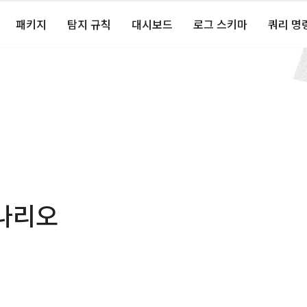
패키지
탐지 규칙
대시보드
로그 스키마
쿼리 명
나리오