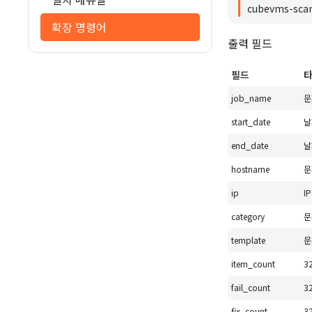
cubevms-scan
확장 명령어
출력 필드
필드
job_name
문
start_date
날
end_date
날
hostname
문
ip
I
category
문
template
문
item_count
3
fail_count
3
fix_count
3