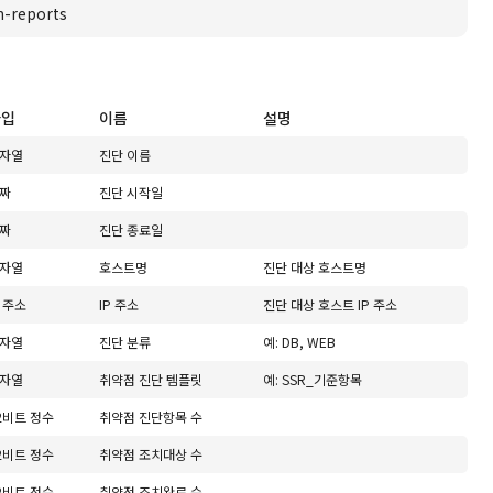
-reports
타입
이름
설명
자열
진단 이름
짜
진단 시작일
짜
진단 종료일
자열
호스트명
진단 대상 호스트명
P 주소
IP 주소
진단 대상 호스트 IP 주소
자열
진단 분류
예: DB, WEB
자열
취약점 진단 템플릿
예: SSR_기준항목
2비트 정수
취약점 진단항목 수
2비트 정수
취약점 조치대상 수
2비트 정수
취약점 조치완료 수