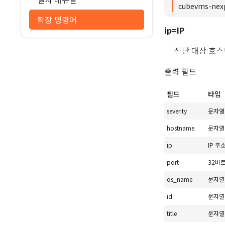
cubevms-nexp
확장 명령어
ip=IP
진단 대상 호스트
출력 필드
필드
타입
severity
문자열
hostname
문자열
ip
IP 주
port
32비
os_name
문자열
id
문자열
title
문자열