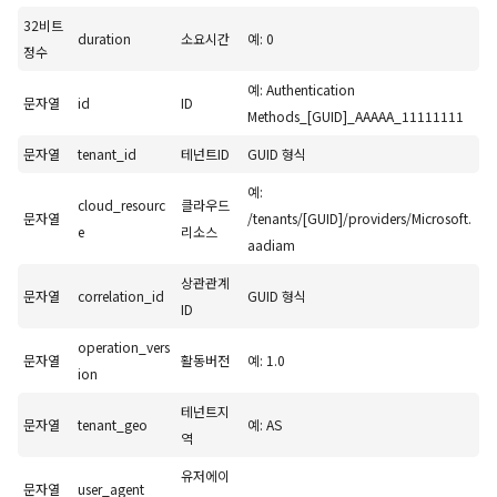
32비트
duration
소요시간
예: 0
정수
예: Authentication
문자열
id
ID
Methods_[GUID]_AAAAA_11111111
문자열
tenant_id
테넌트ID
GUID 형식
예:
cloud_resourc
클라우드
문자열
/tenants/[GUID]/providers/Microsoft.
e
리소스
aadiam
상관관계
문자열
correlation_id
GUID 형식
ID
operation_vers
문자열
활동버전
예: 1.0
ion
테넌트지
문자열
tenant_geo
예: AS
역
유저에이
문자열
user_agent