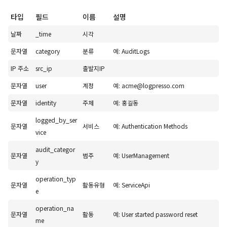
타입
필드
이름
설명
날짜
_time
시각
문자열
category
분류
예: AuditLogs
IP 주소
src_ip
출발지IP
문자열
user
계정
예: acme@logpresso.com
문자열
identity
주체
예: 홍길동
logged_by_ser
문자열
서비스
예: Authentication Methods
vice
audit_categor
문자열
범주
예: UserManagement
y
operation_typ
문자열
활동유형
예: ServiceApi
e
operation_na
문자열
활동
예: User started password reset
me